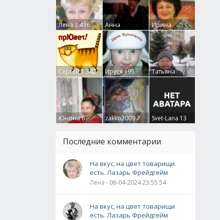
Лена
7 436
Анна
Ирина
Гумлевая
0
Бруцкая
41
Сергей
1 342
Ируся
195
Татьяна
Крючкова
0
Юнона
6
zakko2009
7
Svet-Lana
13
Последние комментарии
На вкус, на цвет товарищи
есть. Лазарь Фрейдгейм
Лена
- 06-04-2024 23:55:54
На вкус, на цвет товарищи
есть. Лазарь Фрейдгейм