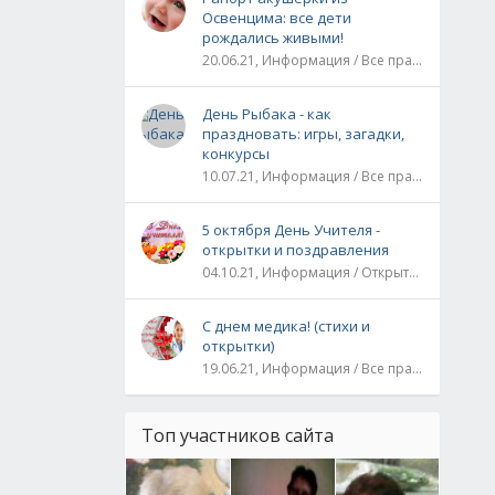
Освенцима: все дети
рождались живыми!
20.06.21, Информация / Все праздники / Рассказы и истории
День Рыбака - как
праздновать: игры, загадки,
конкурсы
10.07.21, Информация / Все праздники
5 октября День Учителя -
открытки и поздравления
04.10.21, Информация / Открытки / Все праздники
С днем медика! (стихи и
открытки)
19.06.21, Информация / Все праздники
Топ участников сайта