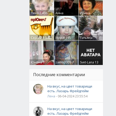
Лена
7 436
Анна
Ирина
Гумлевая
0
Бруцкая
41
Сергей
1 342
Ируся
195
Татьяна
Крючкова
0
Юнона
6
zakko2009
7
Svet-Lana
13
Последние комментарии
На вкус, на цвет товарищи
есть. Лазарь Фрейдгейм
Лена
- 06-04-2024 23:55:54
На вкус, на цвет товарищи
есть. Лазарь Фрейдгейм