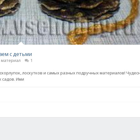
аем с детьми
й материал
1
корлупок, лоскутков и самых разных подручных материалов! Чудес
х садов. Ими