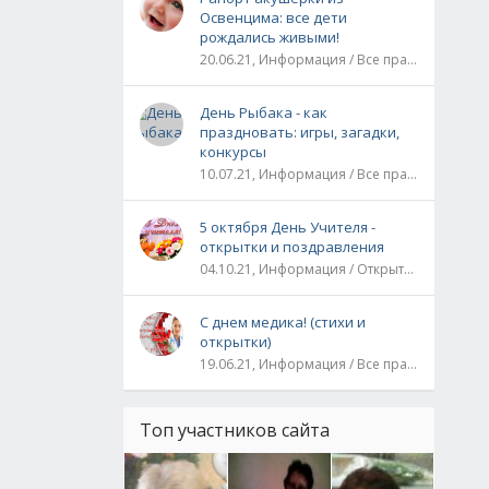
Освенцима: все дети
рождались живыми!
20.06.21, Информация / Все праздники / Рассказы и истории
День Рыбака - как
праздновать: игры, загадки,
конкурсы
10.07.21, Информация / Все праздники
5 октября День Учителя -
открытки и поздравления
04.10.21, Информация / Открытки / Все праздники
С днем медика! (стихи и
открытки)
19.06.21, Информация / Все праздники
Топ участников сайта