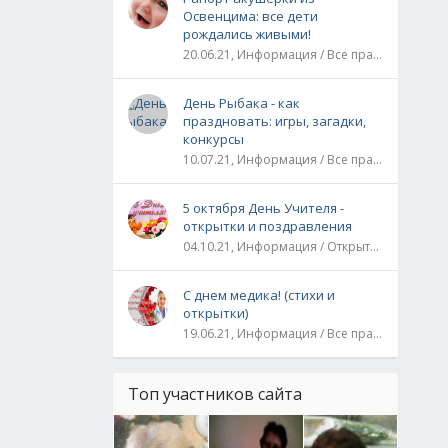
Освенцима: все дети
рождались живыми!
20.06.21, Информация / Все праздники / Рассказы и истории
День Рыбака - как
праздновать: игры, загадки,
конкурсы
10.07.21, Информация / Все праздники
5 октября День Учителя -
открытки и поздравления
04.10.21, Информация / Открытки / Все праздники
С днем медика! (стихи и
открытки)
19.06.21, Информация / Все праздники
Топ участников сайта