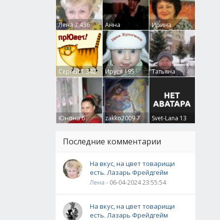
Лена
7 436
Анна
Ирина
Гумлевая
0
Бруцкая
41
Сергей
1 342
Ируся
195
Татьяна
Крючкова
0
Юнона
6
zakko2009
7
Svet-Lana
13
Последние комментарии
На вкус, на цвет товарищи
есть. Лазарь Фрейдгейм
Лена
- 06-04-2024 23:55:54
На вкус, на цвет товарищи
есть. Лазарь Фрейдгейм