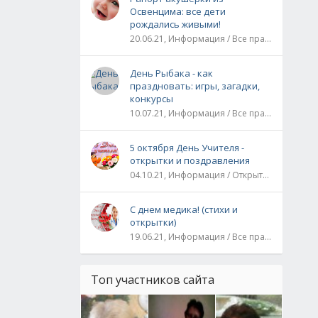
Освенцима: все дети
рождались живыми!
20.06.21, Информация / Все праздники / Рассказы и истории
День Рыбака - как
праздновать: игры, загадки,
конкурсы
10.07.21, Информация / Все праздники
5 октября День Учителя -
открытки и поздравления
04.10.21, Информация / Открытки / Все праздники
С днем медика! (стихи и
открытки)
19.06.21, Информация / Все праздники
Топ участников сайта