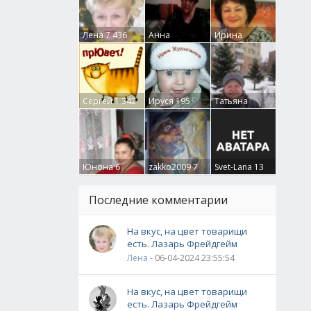
Лена
7 436
Анна
Ирина
Гумлевая
0
Бруцкая
41
Сергей
1 342
Ируся
195
Татьяна
Крючкова
0
Юнона
6
zakko2009
7
Svet-Lana
13
Последние комментарии
На вкус, на цвет товарищи
есть. Лазарь Фрейдгейм
Лена
- 06-04-2024 23:55:54
На вкус, на цвет товарищи
есть. Лазарь Фрейдгейм