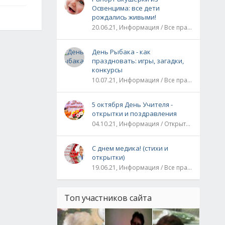
Освенцима: все дети
рождались живыми!
20.06.21, Информация / Все праздники / Рассказы и истории
День Рыбака - как
праздновать: игры, загадки,
конкурсы
10.07.21, Информация / Все праздники
5 октября День Учителя -
открытки и поздравления
04.10.21, Информация / Открытки / Все праздники
С днем медика! (стихи и
открытки)
19.06.21, Информация / Все праздники
Топ участников сайта