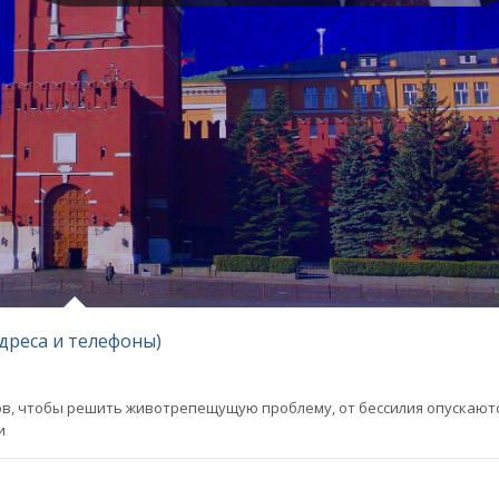
адреса и телефоны)
ов, чтобы решить животрепещущую проблему, от бессилия опускают
и