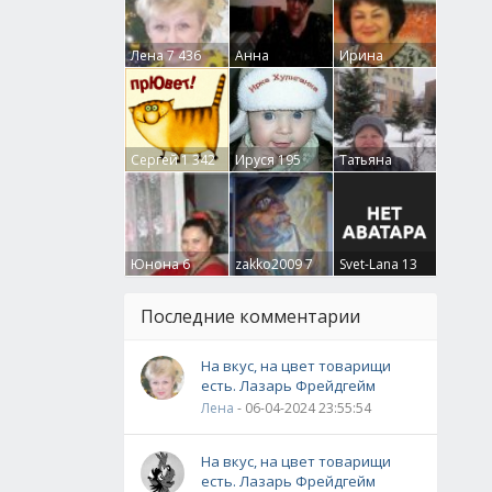
Лена
7 436
Анна
Ирина
Гумлевая
0
Бруцкая
41
Сергей
1 342
Ируся
195
Татьяна
Крючкова
0
Юнона
6
zakko2009
7
Svet-Lana
13
Последние комментарии
На вкус, на цвет товарищи
есть. Лазарь Фрейдгейм
Лена
- 06-04-2024 23:55:54
На вкус, на цвет товарищи
есть. Лазарь Фрейдгейм