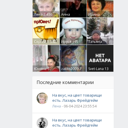
Лена
7 436
Анна
Ирина
Гумлевая
0
Бруцкая
41
Сергей
1 342
Ируся
195
Татьяна
Крючкова
0
Юнона
6
zakko2009
7
Svet-Lana
13
Последние комментарии
На вкус, на цвет товарищи
есть. Лазарь Фрейдгейм
Лена
- 06-04-2024 23:55:54
На вкус, на цвет товарищи
есть. Лазарь Фрейдгейм