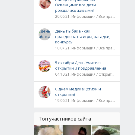
Освенцима: все дети
рождались живыми!
20.06.21, Информация / Все праздники / Рассказы и истории
День Рыбака - как
праздновать: игры, загадки,
конкурсы
10.07.21, Информация / Все праздники
5 октября День Учителя -
открытки и поздравления
04.10.21, Информация / Открытки / Все праздники
С днем медика! (стихи и
открытки)
19.06.21, Информация / Все праздники
Топ участников сайта