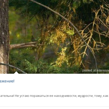
ажение!
тельна! Не устаю поражаться ее находчивости, мудрости, тому, как 