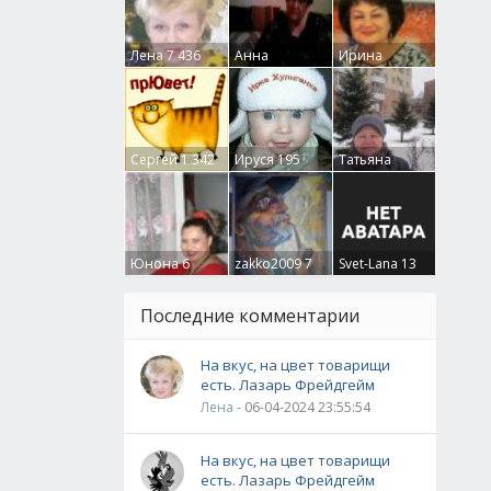
Лена
7 436
Анна
Ирина
Гумлевая
0
Бруцкая
41
Сергей
1 342
Ируся
195
Татьяна
Крючкова
0
Юнона
6
zakko2009
7
Svet-Lana
13
Последние комментарии
На вкус, на цвет товарищи
есть. Лазарь Фрейдгейм
Лена
- 06-04-2024 23:55:54
На вкус, на цвет товарищи
есть. Лазарь Фрейдгейм