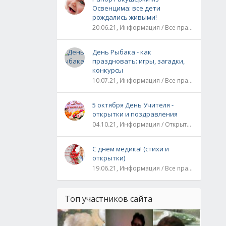
Освенцима: все дети
рождались живыми!
20.06.21, Информация / Все праздники / Рассказы и истории
День Рыбака - как
праздновать: игры, загадки,
конкурсы
10.07.21, Информация / Все праздники
5 октября День Учителя -
открытки и поздравления
04.10.21, Информация / Открытки / Все праздники
С днем медика! (стихи и
открытки)
19.06.21, Информация / Все праздники
Топ участников сайта