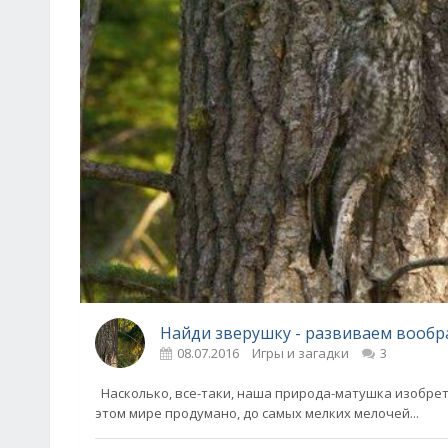
Найди зверушку - развиваем вообр
08.07.2016
Игры и загадки
3
Насколько, все-таки, наша природа-матушка изобрета
этом мире продумано, до самых мелких мелочей...