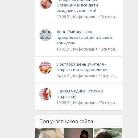
Освенцима: все дети
рождались живыми!
20.06.21, Информация / Все праздники / Рассказы и истории
День Рыбака - как
праздновать: игры, загадки,
конкурсы
10.07.21, Информация / Все праздники
5 октября День Учителя -
открытки и поздравления
04.10.21, Информация / Открытки / Все праздники
С днем медика! (стихи и
открытки)
19.06.21, Информация / Все праздники
Топ участников сайта