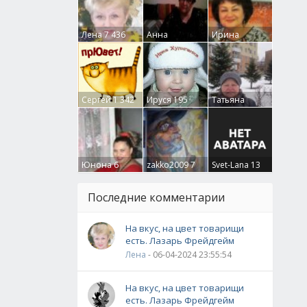
Лена
7 436
Анна
Ирина
Гумлевая
0
Бруцкая
41
Сергей
1 342
Ируся
195
Татьяна
Крючкова
0
Юнона
6
zakko2009
7
Svet-Lana
13
Последние комментарии
На вкус, на цвет товарищи
есть. Лазарь Фрейдгейм
Лена
- 06-04-2024 23:55:54
На вкус, на цвет товарищи
есть. Лазарь Фрейдгейм