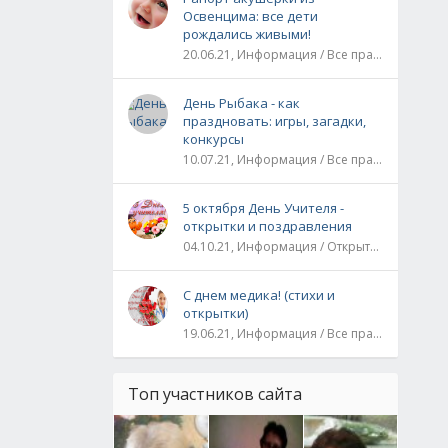
Освенцима: все дети
рождались живыми!
20.06.21, Информация / Все праздники / Рассказы и истории
День Рыбака - как
праздновать: игры, загадки,
конкурсы
10.07.21, Информация / Все праздники
5 октября День Учителя -
открытки и поздравления
04.10.21, Информация / Открытки / Все праздники
С днем медика! (стихи и
открытки)
19.06.21, Информация / Все праздники
Топ участников сайта