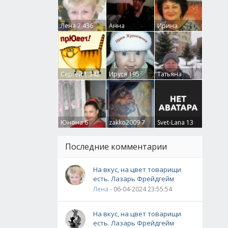
Лена
7 436
Анна
Ирина
Гумлевая
0
Бруцкая
41
Сергей
1 342
Ируся
195
Татьяна
Крючкова
0
Юнона
6
zakko2009
7
Svet-Lana
13
Последние комментарии
На вкус, на цвет товарищи
есть. Лазарь Фрейдгейм
Лена
- 06-04-2024 23:55:54
На вкус, на цвет товарищи
есть. Лазарь Фрейдгейм