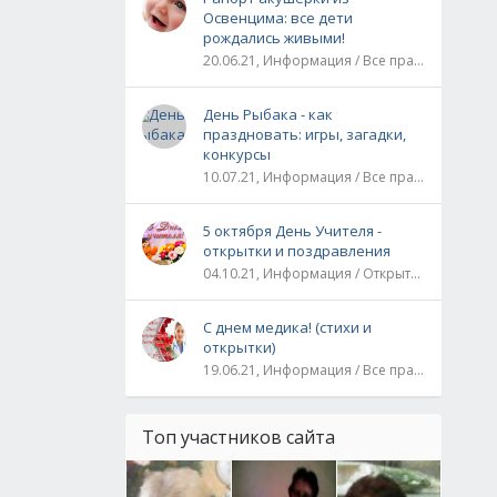
Освенцима: все дети
рождались живыми!
20.06.21, Информация / Все праздники / Рассказы и истории
День Рыбака - как
праздновать: игры, загадки,
конкурсы
10.07.21, Информация / Все праздники
5 октября День Учителя -
открытки и поздравления
04.10.21, Информация / Открытки / Все праздники
С днем медика! (стихи и
открытки)
19.06.21, Информация / Все праздники
Топ участников сайта