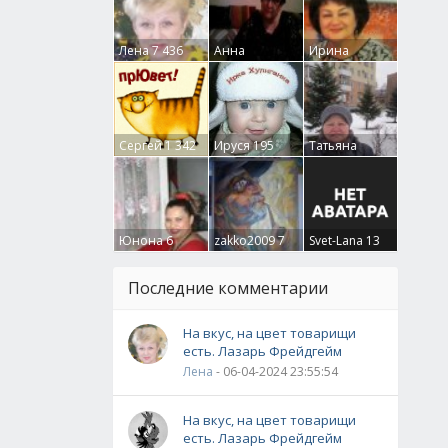
Лена
7 436
Анна
Ирина
Гумлевая
0
Бруцкая
41
Сергей
1 342
Ируся
195
Татьяна
Крючкова
0
Юнона
6
zakko2009
7
Svet-Lana
13
Последние комментарии
На вкус, на цвет товарищи
есть. Лазарь Фрейдгейм
Лена
- 06-04-2024 23:55:54
На вкус, на цвет товарищи
есть. Лазарь Фрейдгейм