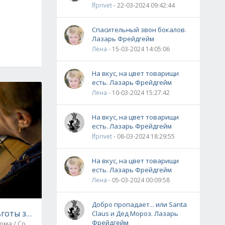
lfprivet
- 22-03-2024 09:42:44
Спасительный звон бокалов.
Лазарь Фрейдгейм
Лена
- 15-03-2024 14:05:06
На вкус, на цвет товарищи
есть. Лазарь Фрейдгейм
Лена
- 10-03-2024 15:27:42
На вкус, на цвет товарищи
есть. Лазарь Фрейдгейм
lfprivet
- 08-03-2024 18:29:55
На вкус, на цвет товарищи
есть. Лазарь Фрейдгейм
Лена
- 05-03-2024 00:09:58
те
Добро пропадает... или Santa
готы за ЖКХ и как их получить?
Claus и Дед Мороз. Лазарь
Фрейдгейм
ома / Советы на все случаи