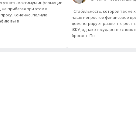
о узнать максимум информации
, не прибегая при этом к
Стабильность, которой так не х
просу. Конечно, полную
наше непростое финансовое вр
афию вы в
демонстрирует разве что рост 
ЖКУ, однако государство своих 
бросает. По