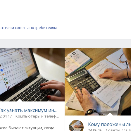
пателям
советы потребителям
Как узнать максимум информации о человеке в интерне
2.04.17
Компьютеры и телефоны / Советы на все случаи
Кому положены ль
кие бывают ситуации, когда
24.06.16
Советы для д