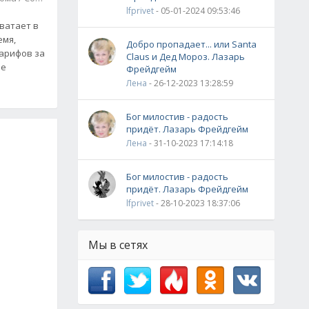
lfprivet
- 05-01-2024 09:53:46
ватает в
емя,
Добро пропадает... или Santa
тарифов за
Claus и Дед Мороз. Лазарь
не
Фрейдгейм
Лена
- 26-12-2023 13:28:59
Бог милостив - радость
придёт. Лазарь Фрейдгейм
Лена
- 31-10-2023 17:14:18
Бог милостив - радость
придёт. Лазарь Фрейдгейм
lfprivet
- 28-10-2023 18:37:06
Мы в сетях