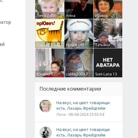
Лена
7 436
Анна
Ирина
Гумлевая
0
Бруцкая
41
ратор
ей
Сергей
1 342
Ируся
195
Татьяна
Крючкова
0
Юнона
6
zakko2009
7
Svet-Lana
13
Последние комментарии
На вкус, на цвет товарищи
есть. Лазарь Фрейдгейм
Лена
- 06-04-2024 23:55:54
На вкус, на цвет товарищи
есть. Лазарь Фрейдгейм