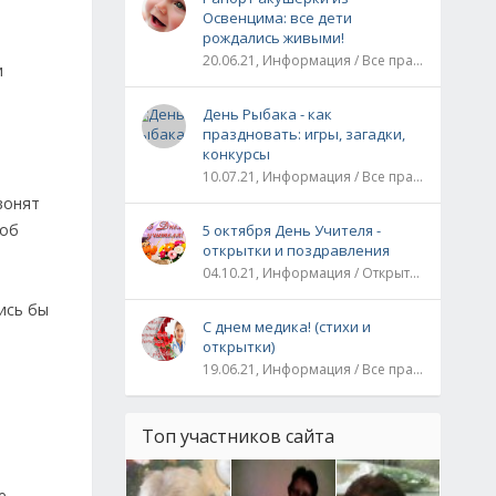
Освенцима: все дети
рождались живыми!
20.06.21, Информация / Все праздники / Рассказы и истории
и
День Рыбака - как
праздновать: игры, загадки,
конкурсы
10.07.21, Информация / Все праздники
вонят
 об
5 октября День Учителя -
открытки и поздравления
04.10.21, Информация / Открытки / Все праздники
ись бы
С днем медика! (стихи и
открытки)
19.06.21, Информация / Все праздники
Топ участников сайта
е,