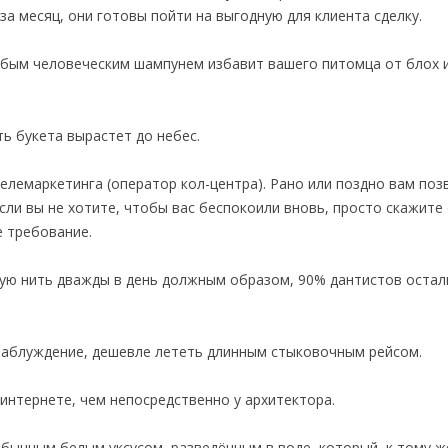
за месяц, они готовы пойти на выгодную для клиента сделку.
любым человеческим шампунем избавит вашего питомца от блох 
ть букета вырастет до небес.
 телемаркетинга (оператор кол-центра). Рано или поздно вам поз
Если вы не хотите, чтобы вас беспокоили вновь, просто скажите
 требование.
бную нить дважды в день должным образом, 90% дантистов остал
е заблуждение, дешевле лететь длинным стыковочным рейсом.
 интернете, чем непосредственно у архитектора.
бычным белым уксусом, разведённым в воде, который, к тому ж