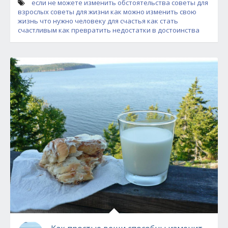
если не можете изменить обстоятельства
советы для
взрослых
советы для жизни
как можно изменить свою
жизнь
что нужно человеку для счастья
как стать
счастливым
как превратить недостатки в достоинства