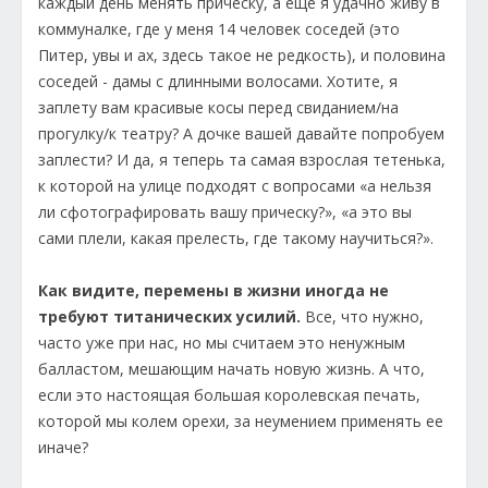
каждый день менять прическу, а еще я удачно живу в
коммуналке, где у меня 14 человек соседей (это
Питер, увы и ах, здесь такое не редкость), и половина
соседей - дамы с длинными волосами. Хотите, я
заплету вам красивые косы перед свиданием/на
прогулку/к театру? А дочке вашей давайте попробуем
заплести? И да, я теперь та самая взрослая тетенька,
к которой на улице подходят с вопросами «а нельзя
ли сфотографировать вашу прическу?», «а это вы
сами плели, какая прелесть, где такому научиться?».
Как видите, перемены в жизни иногда не
требуют титанических усилий.
Все, что нужно,
часто уже при нас, но мы считаем это ненужным
балластом, мешающим начать новую жизнь. А что,
если это настоящая большая королевская печать,
которой мы колем орехи, за неумением применять ее
иначе?