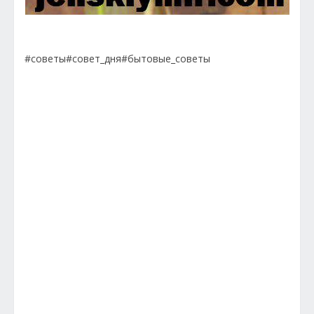
#советы#совет_дня#бытовые_советы