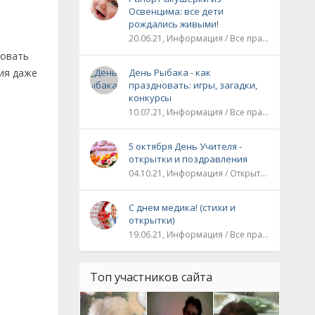
Освенцима: все дети
рождались живыми!
20.06.21, Информация / Все праздники / Рассказы и истории
ровать
ния даже
День Рыбака - как
праздновать: игры, загадки,
конкурсы
10.07.21, Информация / Все праздники
5 октября День Учителя -
открытки и поздравления
04.10.21, Информация / Открытки / Все праздники
С днем медика! (стихи и
открытки)
19.06.21, Информация / Все праздники
Топ участников сайта