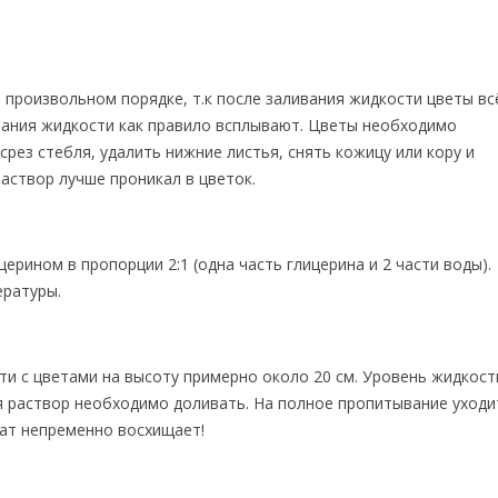
 произвольном порядке, т.к после заливания жидкости цветы вс
вания жидкости как правило всплывают. Цветы необходимо
рез стебля, удалить нижние листья, снять кожицу или кору и
аствор лучше проникал в цветок.
церином в пропорции 2:1 (одна часть глицерина и 2 части воды).
ературы.
ти с цветами на высоту примерно около 20 см. Уровень жидкост
я раствор необходимо доливать. На полное пропитывание уходи
тат непременно восхищает!