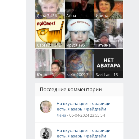
Лена
7 436
Анна
Ирина
Гумлевая
0
Бруцкая
41
Сергей
1 342
Ируся
195
Татьяна
Крючкова
0
Юнона
6
zakko2009
7
Svet-Lana
13
Последние комментарии
На вкус, на цвет товарищи
есть. Лазарь Фрейдгейм
Лена
- 06-04-2024 23:55:54
На вкус, на цвет товарищи
есть. Лазарь Фрейдгейм