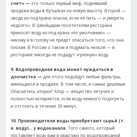
счет» —
это только первый миф, поднявший
продажи воды в бутылках на новую высоту. Второй —
«вода из-под крана опасна, если её пить — и умереть
недолго». В Швейцарии посетителям ресторана
приносят воду из-под крана «по умолчанию» —
никому и в голову не придет опасаться того, что она
плохая. В России о таком и подумать нельзя — в
ресторане никогда не подадут «грязную» воду.
9. Водопроводная вода может нуждаться в
доочистке —
для этого подойдут любые фильтры,
имеющиеся в продаже. В том числе, и самые дешёвые.
Опасаетесь хлорки? Хлор — вещество летучее и
полностью испаряется, если воду немного подогреть
и отстоять в течение 30 минут.
10. Производители воды приобретают сырьё (т.
е. воду)… у водоканала.
Того самого, который
поставляет воду вам в квартиру по водопроводной