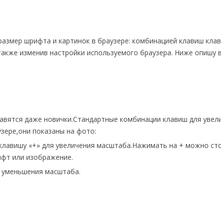
размер шрифта и картинок в браузере: комбинацией клавиш кла
акже изменив настройки используемого браузера. Ниже опишу 
правятся даже новички.Стандартные комбинации клавиш для увел
зере,они показаны на фото:
е клавишу «+» для увеличения масштаба.Нажимать на + можно ст
ифт или изображение.
я уменьшения масштаба.