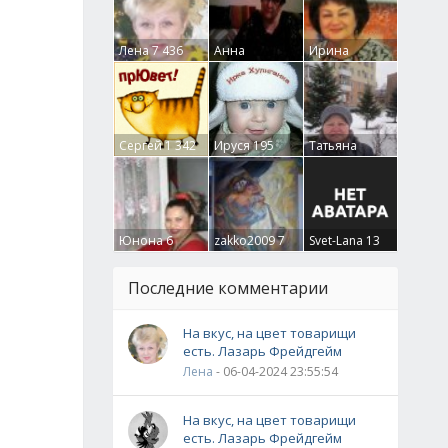
Лена
7 436
Анна
Ирина
Гумлевая
0
Бруцкая
41
Сергей
1 342
Ируся
195
Татьяна
Крючкова
0
Юнона
6
zakko2009
7
Svet-Lana
13
Последние комментарии
На вкус, на цвет товарищи
есть. Лазарь Фрейдгейм
Лена
- 06-04-2024 23:55:54
На вкус, на цвет товарищи
есть. Лазарь Фрейдгейм