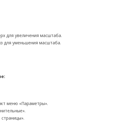
ерх для увеличения масштаба.
из для уменьшения масштаба.
е:
ункт меню «Параметры».
лнительные».
 страницы».