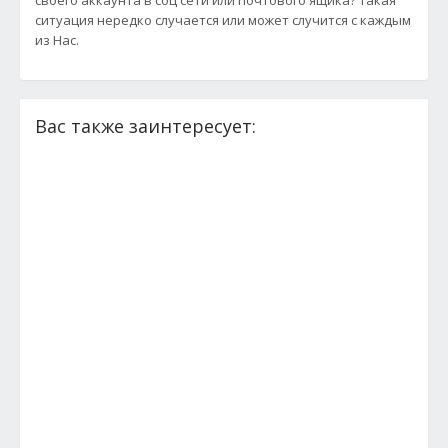
своего аккаунта в соц сети или почтового ящика? Такая
ситуация нередко случается или может случится с каждым
из Нас.
Вас также заинтересует: