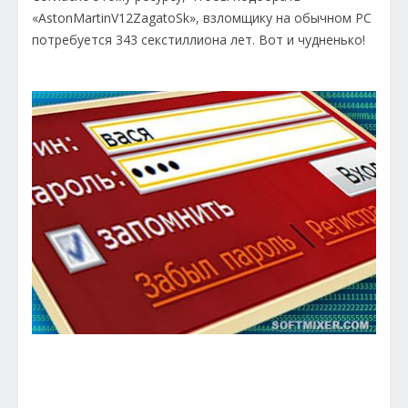
«AstonMartinV12ZagatoSk», взломщику на обычном PC
потребуется 343 секстиллиона лет. Вот и чудненько!