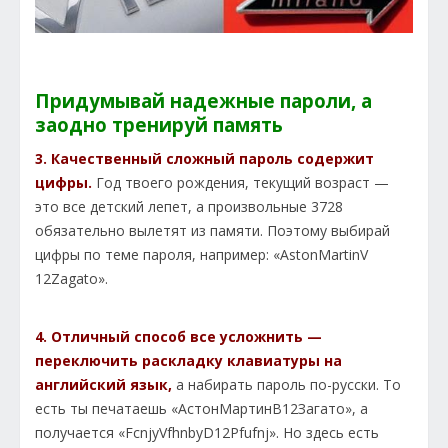
Придумывай надежные пароли, а
заодно тренируй память
3. Качественный сложный пароль содержит
цифры.
Год твоего рождения, текущий возраст —
это все детский лепет, а произвольные 3728
обязательно вылетят из памяти. Поэтому выбирай
цифры по теме пароля, например: «AstonMartinV
12Zagato».
4. Отличный способ все усложнить —
переключить раскладку клавиатуры на
английский язык,
а набирать пароль по-русски. То
есть ты печатаешь «АстонМартинВ12Загато», а
получается «FcnjyVfhnbyD12Pfufnj». Но здесь есть