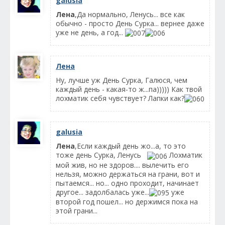
galusia
Лена
,Да нормально, Ленусь... все как
обычно - просто День Сурка... вернее даже
уже не день, а год...
Лена
Ну, лучше уж День Сурка, Галюся, чем
каждый день - какая-то ж...па))))) Как твой
лохматик себя чувствует? Лапки как?
galusia
Лена
,Если каждый день жо...а, то это
тоже день Сурка, Ленусь
Лохматик
мой жив, но не здоров.... вылечить его
нельзя, можно держаться на грани, вот и
пытаемся... но... одно проходит, начинает
другое... задолбалась уже...
уже
второй год пошел... но держимся пока на
этой грани...