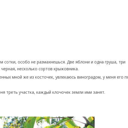
м сотки, особо не размахнешься. Две яблони и одна груша, три
 черная, несколько сортов крыжовника.
нных мной же из косточек, увлекаюсь виноградом, у меня его п
ня треть участка, каждый клочочек земли ими занят.