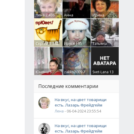
Лена
7 436
Анна
Ирина
Гумлевая
0
Бруцкая
41
Сергей
1 342
Ируся
195
Татьяна
Крючкова
0
Юнона
6
zakko2009
7
Svet-Lana
13
Последние комментарии
На вкус, на цвет товарищи
есть. Лазарь Фрейдгейм
Лена
- 06-04-2024 23:55:54
На вкус, на цвет товарищи
есть. Лазарь Фрейдгейм