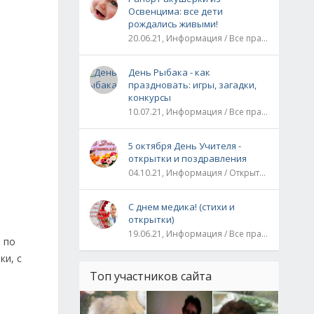
Освенцима: все дети
рождались живыми!
20.06.21, Информация / Все праздники / Рассказы и истории
День Рыбака - как
праздновать: игры, загадки,
конкурсы
10.07.21, Информация / Все праздники
5 октября День Учителя -
открытки и поздравления
04.10.21, Информация / Открытки / Все праздники
С днем медика! (стихи и
открытки)
19.06.21, Информация / Все праздники
 по
ки, с
Топ участников сайта