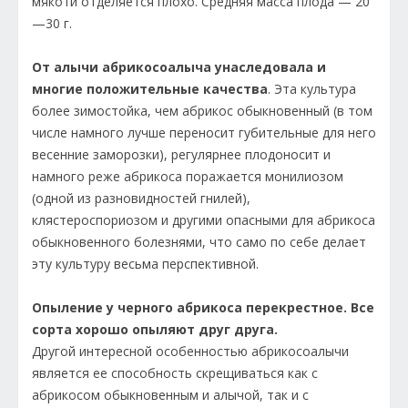
мякоти отделяется плохо. Средняя масса плода — 20
—30 г.
От алычи абрикосоалыча унаследовала и
многие положительные качества
. Эта культура
более зимостойка, чем абрикос обыкновенный (в том
числе намного лучше переносит губительные для него
весенние заморозки), регулярнее плодоносит и
намного реже абрикоса поражается монилиозом
(одной из разновидностей гнилей),
клястероспориозом и другими опасными для абрикоса
обыкновенного болезнями, что само по себе делает
эту культуру весьма перспективной.
Опыление у черного абрикоса перекрестное.
Все
сорта хорошо опыляют друг друга.
Другой интересной особенностью абрикосоалычи
является ее способность скрещиваться как с
абрикосом обыкновенным и алычой, так и с