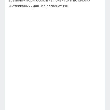
временем абрикосоалыча появится и во многих
«нетипичных» для нее регионах РФ.