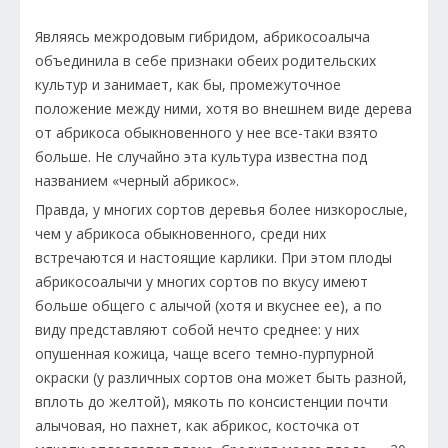
Являясь межродовым гибридом, абрикосоалыча
объединила в себе признаки обеих родительских
культур и занимает, как бы, промежуточное
положение между ними, хотя во внешнем виде дерева
от абрикоса обыкновенного у нее все-таки взято
больше. Не случайно эта культура известна под
названием «черный абрикос».
Правда, у многих сортов деревья более низкорослые,
чем у абрикоса обыкновенного, среди них
встречаются и настоящие карлики. При этом плоды
абрикосоалычи у многих сортов по вкусу имеют
больше общего с алычой (хотя и вкуснее ее), а по
виду представляют собой нечто среднее: у них
опушенная кожица, чаще всего темно-пурпурной
окраски (у различных сортов она может быть разной,
вплоть до желтой), мякоть по консистенции почти
алычовая, но пахнет, как абрикос, косточка от