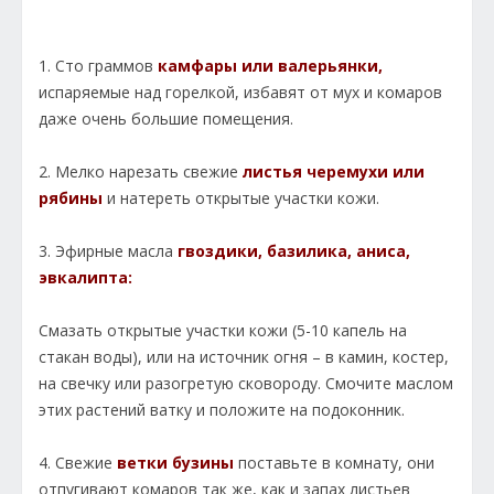
1. Сто граммов
камфары или валерьянки,
испаряемые над горелкой, избавят от мух и комаров
даже очень большие помещения.
2. Мелко нарезать свежие
листья черемухи или
рябины
и натереть открытые участки кожи.
3. Эфирные масла
гвоздики, базилика, аниса,
эвкалипта:
Смазать открытые участки кожи (5-10 капель на
стакан воды), или на источник огня – в камин, костер,
на свечку или разогретую сковороду. Смочите маслом
этих растений ватку и положите на подоконник.
4. Свежие
ветки бузины
поставьте в комнату, они
отпугивают комаров так же, как и запах листьев