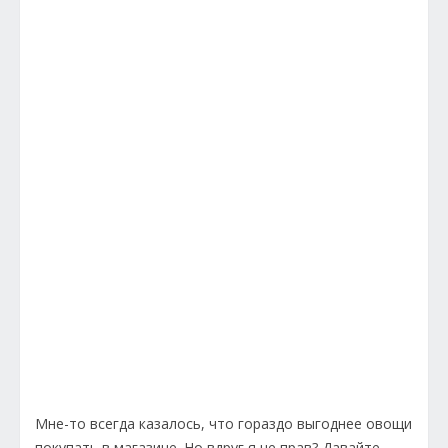
Мне-то всегда казалось, что гораздо выгоднее овощи
покупать в магазине. Но вдруг я не прав? Давайте