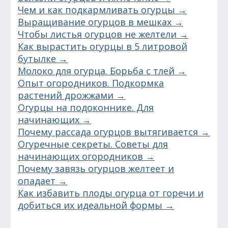
Чем и как подкармливать огурцы →
Выращивание огурцов в мешках →
Чтобы листья огурцов не желтели →
Как вырастить огурцы в 5 литровой
бутылке →
Молоко для огурца. Борьба с тлей →
Опыт огородников. Подкормка
растений дрожжами →
Огурцы на подоконнике. Для
начинающих →
Почему рассада огурцов вытягивается →
Огуречные секреты. Советы для
начинающих огородников →
Почему завязь огурцов желтеет и
опадает →
Как избавить плоды огурца от горечи и
добиться их идеальной формы →