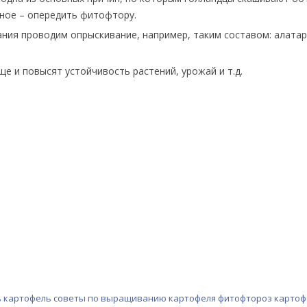
вное – опередить фитофтору.
ания проводим опрыскивание, например, таким составом: алатар
е и повысят устойчивость растений, урожай и т.д.
ь картофель
советы по выращиванию картофеля
фитофтороз картоф