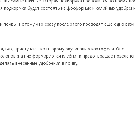
 из них самые важные. Вторая подкормка проводится во время п
тья подкормка будет состоять из фосфорных и калийных удобрени
и почвы. Потому что сразу после этого проводят еще одно важ
рядьях, приступают ко второму окучиванию картофеля. Оно
олонов (на них формируются клубни) и предотвращает озелене
аделать внесенные удобрения в почву.