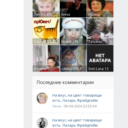
Лена
7 436
Анна
Ирина
Гумлевая
0
Бруцкая
41
Сергей
1 342
Ируся
195
Татьяна
Крючкова
0
Юнона
6
zakko2009
7
Svet-Lana
13
Последние комментарии
На вкус, на цвет товарищи
есть. Лазарь Фрейдгейм
Лена
- 06-04-2024 23:55:54
На вкус, на цвет товарищи
есть. Лазарь Фрейдгейм