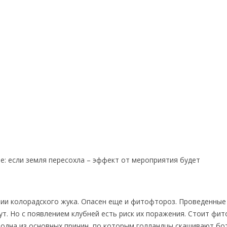
е: если земля пересохла – эффект от мероприятия будет
ии колорадского жука. Опасен еще и фитофтороз. Проведенные
ут. Но с появлением клубней есть риск их поражения. Стоит фи
о одна из основных причин, по которым голландцы скашивают бо