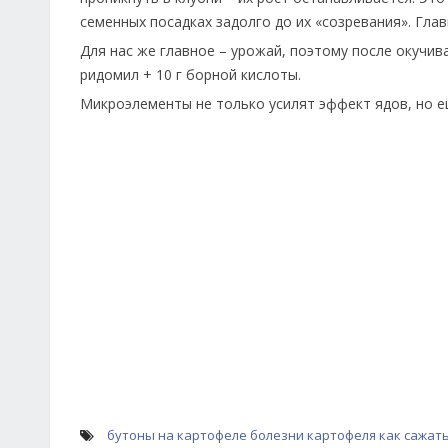
семенных посадках задолго до их «созревания». Гла
Для нас же главное – урожай, поэтому после окучив
ридомил + 10 г борной кислоты.
Микроэлементы не только усилят эффект ядов, но ещ
бутоны на картофеле
болезни картофеля
как сажат