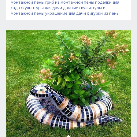
монтажной пены
гриб из монтажной пены
поделки для
сада
скульптуры для дачи
дачные скульптуры из
монтажной пены
украшение для дачи фигурки из пены