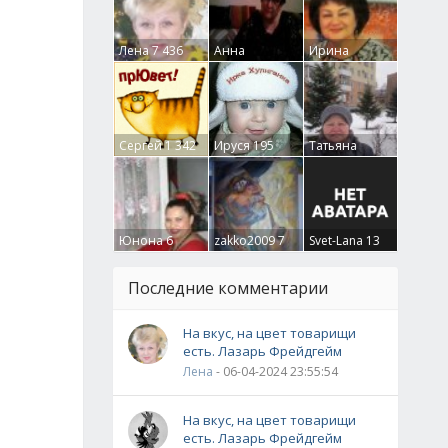
Лена
7 436
Анна
Ирина
Гумлевая
0
Бруцкая
41
Сергей
1 342
Ируся
195
Татьяна
Крючкова
0
Юнона
6
zakko2009
7
Svet-Lana
13
Последние комментарии
На вкус, на цвет товарищи
есть. Лазарь Фрейдгейм
Лена
- 06-04-2024 23:55:54
На вкус, на цвет товарищи
есть. Лазарь Фрейдгейм