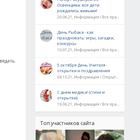
Освенцима: все дети
рождались живыми!
20.06.21, Информация / Все праздники / Рассказы и истории
День Рыбака - как
праздновать: игры, загадки,
конкурсы
10.07.21, Информация / Все праздники
вядать.
5 октября День Учителя -
открытки и поздравления
04.10.21, Информация / Открытки / Все праздники
С днем медика! (стихи и
открытки)
19.06.21, Информация / Все праздники
Топ участников сайта