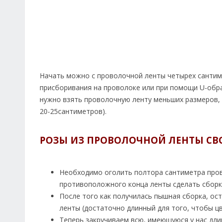
Начать можно с проволочной ленты четырех сантимет
присборивания на проволоке или при помощи U-обра
нужно взять проволочную ленту меньших размеров, 
20-25сантиметров).
РОЗЫ ИЗ ПРОВОЛОЧНОЙ ЛЕНТЫ С
Необходимо оголить полтора сантиметра прово
противоположного конца ленты сделать сборку
После того как получилась пышная сборка, о
ленты (достаточно длинный для того, чтобы цв
Теперь закручиваем всю, имеющуюся у нас дли