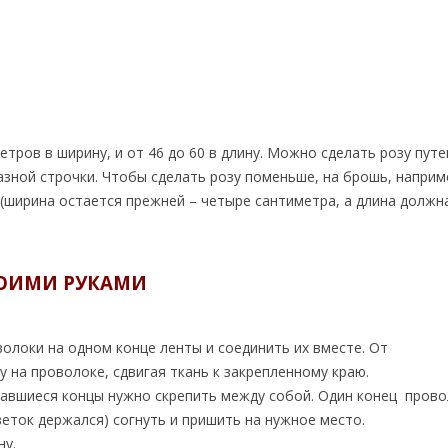
ров в ширину, и от 46 до 60 в длину. Можно сделать розу пут
зной строчки. Чтобы сделать розу поменьше, на брошь, наприм
(ширина остается прежней – четыре сантиметра, а длина должн
ВОИМИ РУКАМИ
локи на одном конце ленты и соединить их вместе. От
 на проволоке, сдвигая ткань к закрепленному краю.
ставшиеся концы нужно скрепить между собой. Один конец пров
еток держался) согнуть и пришить на нужное место.
ну.