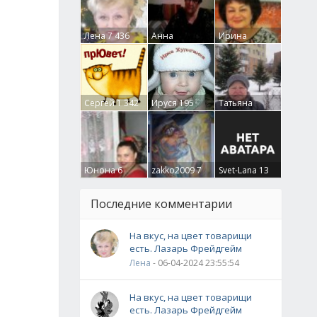
Лена
7 436
Анна
Ирина
Гумлевая
0
Бруцкая
41
Сергей
1 342
Ируся
195
Татьяна
Крючкова
0
Юнона
6
zakko2009
7
Svet-Lana
13
Последние комментарии
На вкус, на цвет товарищи
есть. Лазарь Фрейдгейм
Лена
- 06-04-2024 23:55:54
На вкус, на цвет товарищи
есть. Лазарь Фрейдгейм