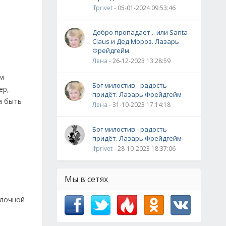
lfprivet
- 05-01-2024 09:53:46
Добро пропадает... или Santa
Claus и Дед Мороз. Лазарь
Фрейдгейм
Лена
- 26-12-2023 13:28:59
ем
Бог милостив - радость
ер,
придёт. Лазарь Фрейдгейм
а быть
Лена
- 31-10-2023 17:14:18
Бог милостив - радость
придёт. Лазарь Фрейдгейм
lfprivet
- 28-10-2023 18:37:06
Мы в сетях
олочной