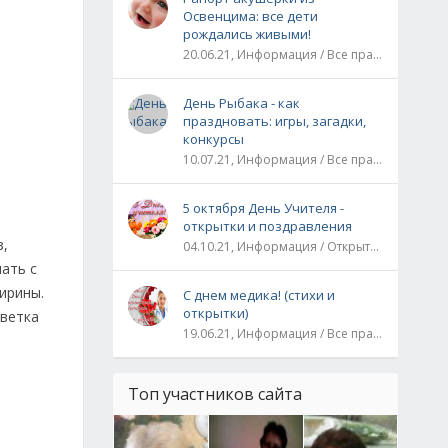
Освенцима: все дети
рождались живыми!
20.06.21, Информация / Все праздники / Рассказы и истории
День Рыбака - как
праздновать: игры, загадки,
конкурсы
10.07.21, Информация / Все праздники
5 октября День Учителя -
открытки и поздравления
з,
04.10.21, Информация / Открытки / Все праздники
лать с
ирины.
С днем медика! (стихи и
открытки)
цветка
19.06.21, Информация / Все праздники
Топ участников сайта