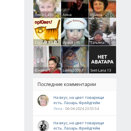
Лена
7 436
Анна
Ирина
Гумлевая
0
Бруцкая
41
Сергей
1 342
Ируся
195
Татьяна
Крючкова
0
Юнона
6
zakko2009
7
Svet-Lana
13
Последние комментарии
На вкус, на цвет товарищи
есть. Лазарь Фрейдгейм
Лена
- 06-04-2024 23:55:54
На вкус, на цвет товарищи
есть. Лазарь Фрейдгейм