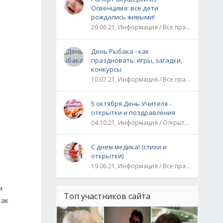
Освенцима: все дети
рождались живыми!
20.06.21, Информация / Все праздники / Рассказы и истории
День Рыбака - как
праздновать: игры, загадки,
конкурсы
10.07.21, Информация / Все праздники
5 октября День Учителя -
открытки и поздравления
04.10.21, Информация / Открытки / Все праздники
С днем медика! (стихи и
открытки)
19.06.21, Информация / Все праздники
и
Топ участников сайта
так