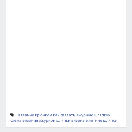
вязание крючком
как связать ажурную шляпкуу
схема вязания ажурной шляпки
вязаные летние шляпки