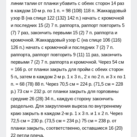
линии талии от планки убавить с обеих сторон 14 раз
в каждом 10-м р. по 1 п. = 98 (108) 118 п. Жаккардовый
узор В (на спице 122 (132) 142 п.) начать с кромочной
и последних 15 (2) 7 п. раппорта, раппорт повторить 5
(7) 7 раз, закончить первыми 15 (2) 7 п. раппорта и
кромочной. Жаккардовый узор С (на спице 106 (116)
126 п.) начать с кромочной и последних 7 (2) 7 п.
раппорта, раппорт повторить 9 (11) 11 раз, закончить
первыми 7 (2) 7 п. раппорта и кромочной. Через 54 см
= 166 р. от планки закрыть для пройм с обеих сторон
5 п„ затем в каждом 2-м р. 1 х 3 п., 2 х по 2 п. и 3 х по 1
п. = 68 (78) 88 п. Через 70,5 см = 224 р. (71,5 см = 228
р.) 73 см = 232 р. от планки закрыть для горловины
средние 26 (28) 34 п., каждую сторону закончить
раздельно. Для закругления выреза по внутреннему
краю закрыть в каждом 2-м р. 1 х 3 п. и 1 х 2 п. Через
72,5 см = 230 р. (73,5 см = 234 р.) 75 см = 238 р. от
планки закрыть, соответственно, оставшиеся 16 (20)
22 петли плеча.