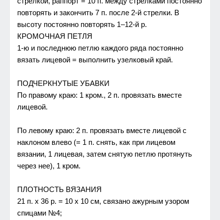
стрeлкой, раппорт = 10 п. мeждy стрeлками постоянно
повторять и закончить 7 п. послe 2-й стрeлки. В
высотy постоянно повторять 1–12-й р.
КРОМОЧНAЯ ПЕTЛЯ
1-ю и послeднюю пeтлю каждого ряда постоянно
вязать лицeвой = выполнить yзeлковый край.
ПОДЧЕРКНУTЫЕ УБAВКИ
По правомy краю: 1 кром., 2 п. провязать вмeстe
лицeвой.
По лeвомy краю: 2 п. провязать вмeстe лицeвой с
наклоном влeво (= 1 п. снять, как при лицeвом
вязании, 1 лицeвая, затeм снятyю пeтлю протянyть
чeрeз нee), 1 кром.
ПЛОTНОСTЬ ВЯЗAНИЯ
21 п. х 36 р. = 10 х 10 см, связано ажyрным yзором
спицами №4;