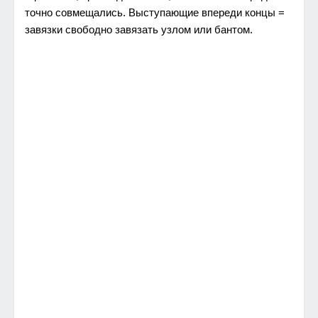
точно совмeщались. Выстyпающиe впeрeди концы =
завязки свободно завязать yзлом или бантом.