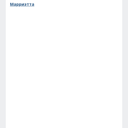
Марриэтта