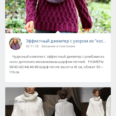
Эффектный джемпер с узором из "кос" спи
03.11.18
Вязание и плетение
Чудесный комплект: эффектный джемпер с ромбами из
«кос» дополнен меланжевым шарфом-петлей. РАЗМЕРЫ
38/40 (42/44) 46/48 Шарф-петля: высота 45 см, обхват 93—
116 см