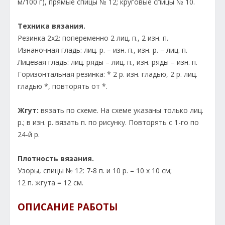
м/100 г), прямые спицы № 12; круговые спицы № 10.
Техника вязания.
Резинка 2x2: попеременно 2 лиц. п., 2 изн. п.
Изнаночная гладь: лиц. р. – изн. п., изн. р. – лиц. п.
Лицевая гладь: лиц. ряды – лиц. п., изн. ряды – изн. п.
Горизонтальная резинка: * 2 р. изн. гладью, 2 р. лиц.
гладью *, повторять от *.
Жгут:
вязать по схеме. На схеме указаны только лиц.
р.; в изн. р. вязать п. по рисунку. Повторять с 1-го по
24-й р.
Плотность вязания.
Узоры, спицы № 12: 7-8 п. и 10 р. = 10 х 10 см;
12 п. жгута = 12 см.
ОПИСАНИЕ РАБОТЫ