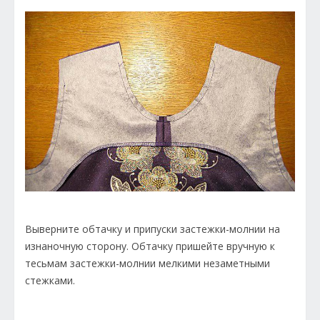
Выверните обтачку и припуски застежки-молнии на
изнаночную сторону. Обтачку пришейте вручную к
тесьмам застежки-молнии мелкими незаметными
стежками.