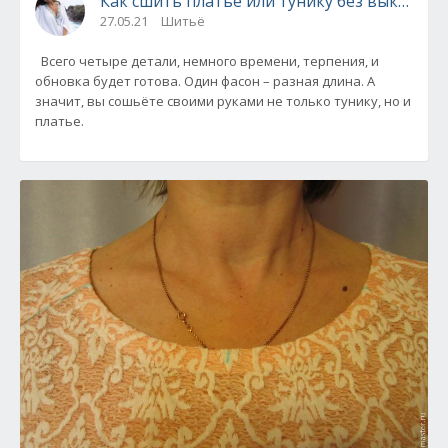
Как сшить платье или тунику без выкройки
27.05.21
Шитьё
Всего четыре детали, немного времени, терпения, и
обновка будет готова. Один фасон – разная длина. А
значит, вы сошьёте своими руками не только тунику, но и
платье.