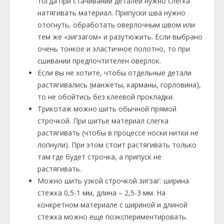
тогда при стачивании деталей нужно слегка
натягивать материал. Припуски шва нужно
отогнуть, обработать оверлочным швом или
тем же «зигзагом» и разутюжить. Если выбрано
очень тонкое и эластичное полотно, то при
сшивании предпочтителен оверлок.
Если вы не хотите, чтобы отдельные детали
растягивались (манжеты, карманы, горловина),
то не обойтись без клеевой прокладки.
Трикотаж можно шить обычной прямой
строчкой. При шитье материал слегка
растягивать (чтобы в процессе носки нитки не
лопнули). При этом стоит растягивать только
там где будет строчка, а припуск не
растягивать.
Можно шить узкой строчкой зигзаг: ширина
стежка 0,5-1 мм, длина – 2,5-3 мм. На
конкретном материале с шириной и длиной
стежка можно еще поэкспериментировать.