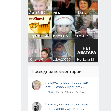
Лена
7 436
Анна
Ирина
Гумлевая
0
Бруцкая
41
Сергей
1 342
Ируся
195
Татьяна
Крючкова
0
Юнона
6
zakko2009
7
Svet-Lana
13
Последние комментарии
На вкус, на цвет товарищи
есть. Лазарь Фрейдгейм
Лена
- 06-04-2024 23:55:54
На вкус, на цвет товарищи
есть. Лазарь Фрейдгейм