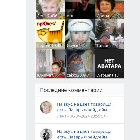
Лена
7 436
Анна
Ирина
Гумлевая
0
Бруцкая
41
Сергей
1 342
Ируся
195
Татьяна
Крючкова
0
Юнона
6
zakko2009
7
Svet-Lana
13
Последние комментарии
На вкус, на цвет товарищи
есть. Лазарь Фрейдгейм
Лена
- 06-04-2024 23:55:54
На вкус, на цвет товарищи
есть. Лазарь Фрейдгейм