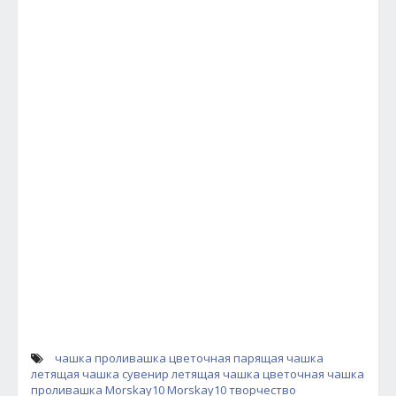
чашка проливашка цветочная
парящая чашка
летящая чашка
сувенир летящая чашка
цветочная чашка
проливашка
Morskay10
Morskay10 творчество