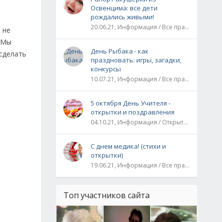
Освенцима: все дети
рождались живыми!
20.06.21, Информация / Все праздники / Рассказы и истории
 не
. Мы
День Рыбака - как
 сделать
праздновать: игры, загадки,
конкурсы
10.07.21, Информация / Все праздники
5 октября День Учителя -
открытки и поздравления
04.10.21, Информация / Открытки / Все праздники
С днем медика! (стихи и
открытки)
19.06.21, Информация / Все праздники
Топ участников сайта