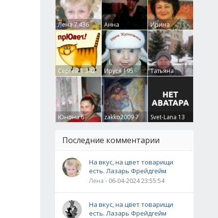
Лена
7 436
Анна
Ирина
Гумлевая
0
Бруцкая
41
Сергей
1 342
Ируся
195
Татьяна
Крючкова
0
Юнона
6
zakko2009
7
Svet-Lana
13
Последние комментарии
На вкус, на цвет товарищи
есть. Лазарь Фрейдгейм
Лена
- 06-04-2024 23:55:54
На вкус, на цвет товарищи
есть. Лазарь Фрейдгейм