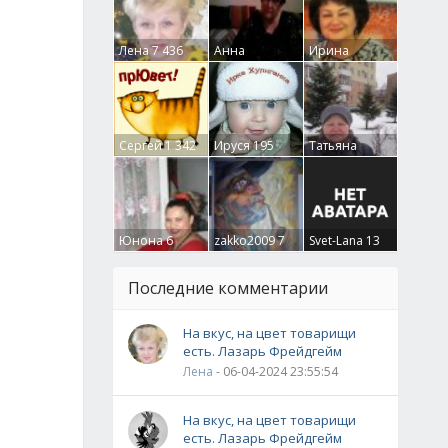
Лена
7 436
Анна
Ирина
Гумлевая
0
Бруцкая
41
Сергей
1 342
Ируся
195
Татьяна
Крючкова
0
Юнона
6
zakko2009
7
Svet-Lana
13
Последние комментарии
На вкус, на цвет товарищи
есть. Лазарь Фрейдгейм
Лена
- 06-04-2024 23:55:54
На вкус, на цвет товарищи
есть. Лазарь Фрейдгейм