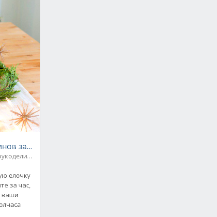
нов за полчаса (видео мастер-класс)
рукоделие / Природный материал
ую елочку
те за час,
я ваши
полчаса