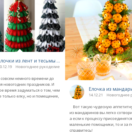
са + видео
Елочки из лент и тесьмы своими руками
0.12.19
Новогоднее рукоделие
совсем немного времени до
я новогодних праздников. И
Елочка из мандари
ое время задуматься о том, чем
14.12.21
Новогоднее 
е только елку, но и помещение,
Вот такую чудесную аппетитн
из мандаринов вы легко сотвори
а если к процессу присоединятс
маленькие помощники, то и за 
справитесь!