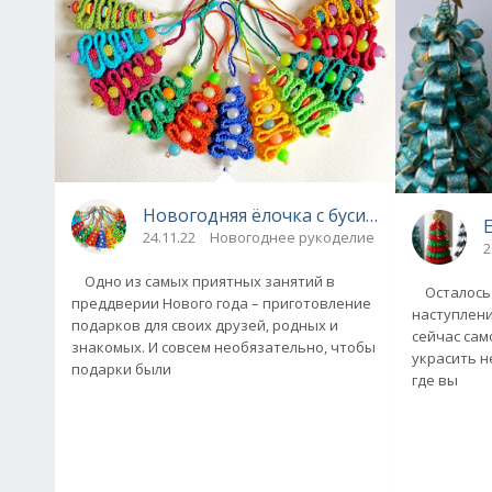
Новогодняя ёлочка с бусинами за полча
24.11.22
Новогоднее рукоделие
2
Одно из самых приятных занятий в
Осталось 
преддверии Нового года – приготовление
наступлени
подарков для своих друзей, родных и
сейчас сам
знакомых. И совсем необязательно, чтобы
украсить н
подарки были
где вы