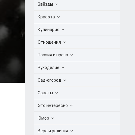
Звёзды
Красота
Кулинария
Отношения
Поэзия и проза
Рукоделие
Сад-огород
Советы
Это интересно
Юмор
Вера и религия