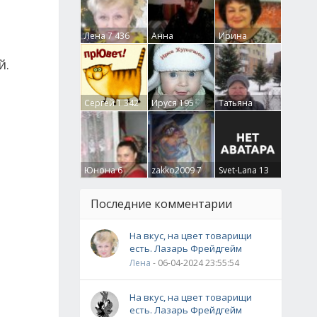
Лена
7 436
Анна
Ирина
Гумлевая
0
Бруцкая
41
й.
Сергей
1 342
Ируся
195
Татьяна
Крючкова
0
Юнона
6
zakko2009
7
Svet-Lana
13
Последние комментарии
На вкус, на цвет товарищи
есть. Лазарь Фрейдгейм
Лена
- 06-04-2024 23:55:54
На вкус, на цвет товарищи
есть. Лазарь Фрейдгейм