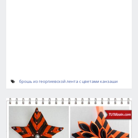
брошь из георгиевской
лента с цветами канзаши