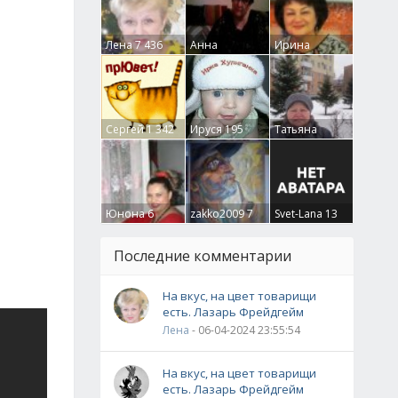
Лена
7 436
Анна
Ирина
Гумлевая
0
Бруцкая
41
Сергей
1 342
Ируся
195
Татьяна
Крючкова
0
Юнона
6
zakko2009
7
Svet-Lana
13
Последние комментарии
На вкус, на цвет товарищи
есть. Лазарь Фрейдгейм
Лена
- 06-04-2024 23:55:54
На вкус, на цвет товарищи
есть. Лазарь Фрейдгейм