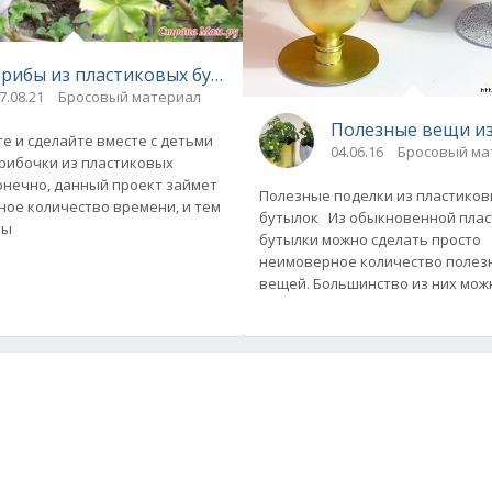
Грибы из пластиковых бутылок
7.08.21
Бросовый материал
Полезные вещи из 
 и сделайте вместе с детьми
04.06.16
Бросовый ма
и своими руками
рибочки из пластиковых
онечно, данный проект займет
Полезные поделки из пластико
ое количество времени, и тем
бутылок Из обыкновенной пла
вы
бутылки можно сделать просто
неимоверное количество полез
вещей. Большинство из них мож