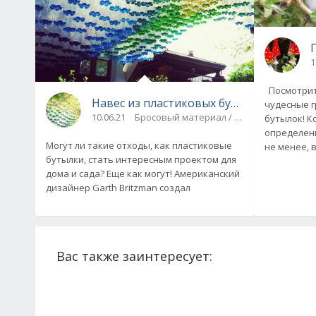
1
Посмотрите
Навес из пластиковых бутылок для дач
чудесные г
10.06.21
Бросовый материал / Дачный дизайн
бутылок! К
определенн
Могут ли такие отходы, как пластиковые
не менее, 
бутылки, стать интересным проектом для
дома и сада? Еще как могут! Американский
дизайнер Garth Britzman создал
Вас также заинтересует: