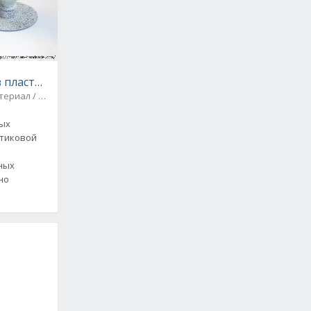
пластиковых бутылок. Все гениальное - просто!
териал / Копилка творческих идей
вых
стиковой
ных
но