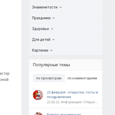
Знаменитости
Праздники
Здоровье
Для детей
Картинки
Популярные темы
астер
по просмотрам
по комментариям
азной
23 февраля - открытки, тосты и
поздравления
22.02.22, Информация / Открытки / Все праздники
Рапорт акушерки из