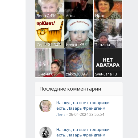
Лена
7 436
Анна
Ирина
Гумлевая
0
Бруцкая
41
Сергей
1 342
Ируся
195
Татьяна
Крючкова
0
Юнона
6
zakko2009
7
Svet-Lana
13
Последние комментарии
На вкус, на цвет товарищи
есть. Лазарь Фрейдгейм
Лена
- 06-04-2024 23:55:54
На вкус, на цвет товарищи
есть. Лазарь Фрейдгейм