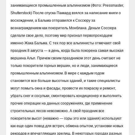
занимающиеся промышленным альпинизмом (Фото: Pressmaster,
Shutterstock) После спуска Паккард взялся за написание книги о
восхождении, а Бальма отправился к Соссюру за
вознаграждением как покоритель Монблана. Деньги Соссюра
сделали свое дело, поэтому мир признал первопроходцем
именно Жака Бальма. С тех пор все альпинисты отмечают свой
праздник 8 августа — в день, когда была покорена самая высокая
вершина Альп. Причем своим праздником этот день считают не
только покорители горных вершин, но и люди, занимающиеся
промышленным альпинизмом. В мире с каждым годом
становится все больше высотных зданий, и такие специалисты
могут помыть окна и фасады, провести их покраску и ремонт,
убрать снег и сосульки, смонтировать кондиционер и выполнить
прочие операции на данных сооружениях, где применение
строительных лесов невозможно. А свой праздник все
покорители высот (неважно — горы это или здания) используют
как еще один повод для встреч, обмена опытом, установки новых
рекордов и впечатляющих зрелищ. В некоторых городах разных