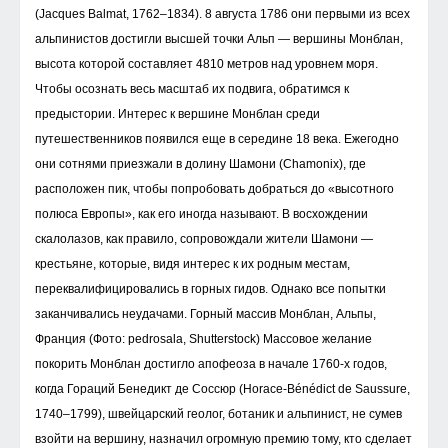
(Jacques Balmat, 1762–1834). 8 августа 1786 они первыми из всех
альпинистов достигли высшей точки Альп — вершины Монблан,
высота которой составляет 4810 метров над уровнем моря.
Чтобы осознать весь масштаб их подвига, обратимся к
предыстории. Интерес к вершине Монблан среди
путешественников появился еще в середине 18 века. Ежегодно
они сотнями приезжали в долину Шамони (Chamonix), где
расположен пик, чтобы попробовать добраться до «высотного
полюса Европы», как его иногда называют. В восхождении
скалолазов, как правило, сопровождали жители Шамони —
крестьяне, которые, видя интерес к их родным местам,
переквалифицировались в горных гидов. Однако все попытки
заканчивались неудачами. Горный массив Монблан, Альпы,
Франция (Фото: pedrosala, Shutterstock) Массовое желание
покорить Монблан достигло апофеоза в начале 1760-х годов,
когда Гораций Бенедикт де Соссюр (Horace-Bénédict de Saussure,
1740–1799), швейцарский геолог, ботаник и альпинист, не сумев
взойти на вершину, назначил огромную премию тому, кто сделает