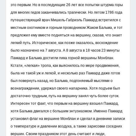
это первым. Но в последующие 26 лет все попытки штурма горы
для многих гидов заканчивались трагически. Но летом 1786 года
путешествующий врач Мишель-Габриэль Паккард встретился с
местным охотником и горным проводником Жаком Бальма, и тот
предложил ему вместе подняться на вершину, сказав, что знает
легкий путь. Историческое, как позже оказалось, восхождение
было назначено на 7 августа. А 8 августа в 18 часов 23 минуты
Паккард и Бальма достигли пика горной вершины Монблан.
Кстати, «легкая» тропа, как выяснилось по мере продвижения,
была не такой уж и легкой, и несколько раз Паккард даже готов
был повернуть назад, но Бальма, подгоняемый мыслями о
вознаграждении, удержал своего напарника. Хотя подъем был
достаточно трудным, путь на вершину занял чуть более суток.
Интересен тот факт, что первым на вершину взошел Паккард,
хотя Бальма двигался с большим энтузиазмом. Именно Паккард
установил флаг на вершине Монблан и сделал в дневнике записи
о температуре и давлении воздуха, а также зарисовки соседних
вершин. Своим праздником этот день считают и люди,