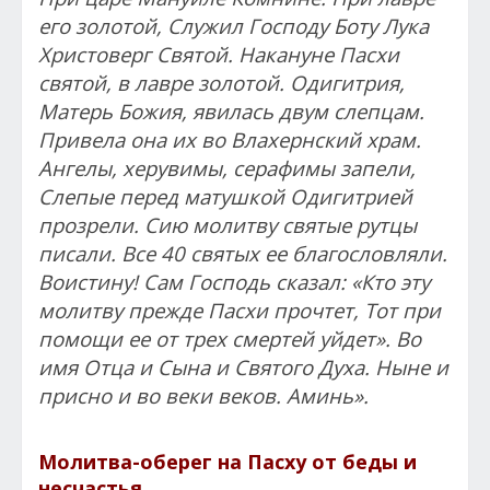
его золотой, Служил Господу Боту Лука
Христоверг Святой. Накануне Пасхи
святой, в лавре золотой. Одигитрия,
Матерь Божия, явилась двум слепцам.
Привела она их во Влахернский храм.
Ангелы, херувимы, серафимы запели,
Слепые перед матушкой Одигитрией
прозрели. Сию молитву святые рутцы
писали. Все 40 святых ее благословляли.
Воистину! Сам Господь сказал: «Кто эту
молитву прежде Пасхи прочтет, Тот при
помощи ее от трех смертей уйдет». Во
имя Отца и Сына и Святого Духа. Ныне и
присно и во веки веков. Аминь».
Молитва-оберег на Пасху от беды и
несчастья