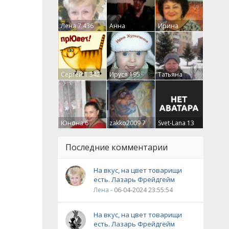
Лена
7 436
Анна
Ирина
Гумлевая
0
Бруцкая
41
Сергей
1 342
Ируся
195
Татьяна
Крючкова
0
Юнона
6
zakko2009
7
Svet-Lana
13
Последние комментарии
На вкус, на цвет товарищи
есть. Лазарь Фрейдгейм
Лена
- 06-04-2024 23:55:54
На вкус, на цвет товарищи
есть. Лазарь Фрейдгейм