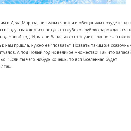
рим в Деда Мороза, письмам счастья и обещаниям похудеть за 
аз в году в каждом из нас где-то глубоко-глубоко зарождается 
под Новый год! И, как ни банально это звучит: главное – в них в
а к нам пришла, нужно ее "позвать". Позвать таким же сказочны
туалов. А под Новый год их великое множество! Так что запаса
льо: "Если ты чего-нибудь хочешь, то вся Вселенная будет
 Итак…