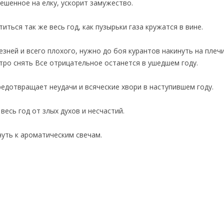
вешенное на елку, ускорит замужество.
иться так же весь год, как пузырьки газа кружатся в вине.
ней и всего плохого, нужно до боя курантов накинуть на плеч
стро снять Все отрицательное останется в ушедшем году.
едотвращает неудачи и всяческие хвори в наступившем году.
есь год от злых духов и несчастий.
уть к ароматическим свечам.