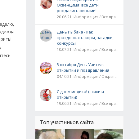
Освенцима: все дети
рождались живыми!
20.06.21, Информация / Все праздники / Рассказы и истории
неделю,
надежда
День Рыбака - как
праздновать: игры, загадки,
ерить!
конкурсы
м
10.07.21, Информация / Все праздники
йтесь
5 октября День Учителя -
открытки и поздравления
04.10.21, Информация / Открытки / Все праздники
С днем медика! (стихи и
открытки)
19.06.21, Информация / Все праздники
Топ участников сайта