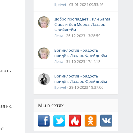
lfprivet
- 05-01-2024 09:53:46
Добро пропадает... или Santa
Claus и Дед Мороз. Лазарь
Фрейдгейм
Лена
- 26-12-2023 13:28:59
Бог милостив - радость
придёт. Лазарь Фрейдгейм
Лена
- 31-10-2023 17:14:18
тяготы
Бог милостив - радость
придёт. Лазарь Фрейдгейм
lfprivet
- 28-10-2023 18:37:06
Мы в сетях
ая их,
сут