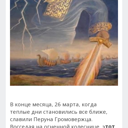
В конце месяца, 26 марта, когда
теплые дни становились все ближе,
славили Перуна Громовержца.
Восседая на огненной колеснице, э
тот