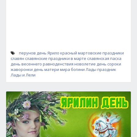
перунов день
Ярило красный
мартовские праздники
славян
славянские праздники в марте
славянская пасха
день весеннего равноденствия
новолетие
день сороки
жаворонки
день матери мира богини Лады
праздник
Лады и Лели