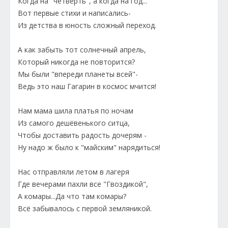
Когда на "четверть", а когда на год...
Вот первые стихи и написались-
Из детства в юность сложный переход.
А как забыть тот солнечный апрель,
Который никогда не повторится?
Мы были "впереди планеты всей"-
Ведь это наш Гагарин в космос мчится!
Нам мама шила платья по ночам
Из самого дешёвенького ситца,
Чтобы доставить радость дочерям -
Ну надо ж было к "майским" нарядиться!
Нас отправляли летом в лагеря
Где вечерами пахли все "Гвоздикой",
А комары...Да что там комары?
Всё забывалось с первой земляникой.