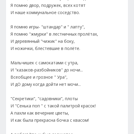
Я помню двор, подружек, всех котят
И наше коммунальное соседство.
Я помню игры- "штандар" и " лапту",
Я помню "жмурки" в лестничных пролётах,
И деревянный "чижик" на боку,
И ножички, блестевшие в полёте.
Мальчишек с самокатами с утра,
И "казаков-разбойников" до ночи...
Всеобщее и грозное " Ура",
И дО дому когда дойти нет мочи...
"Секретики", "садовники", плоты
И "Сенька поп " с такой палитрой красок!
А пахли как вечерние цветы,
И как была прекрасна бочка с квасом!