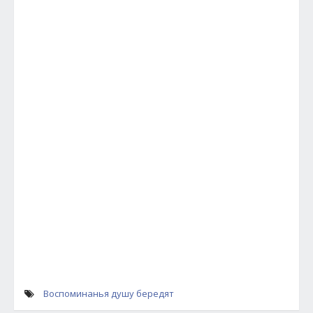
Воспоминанья душу бередят