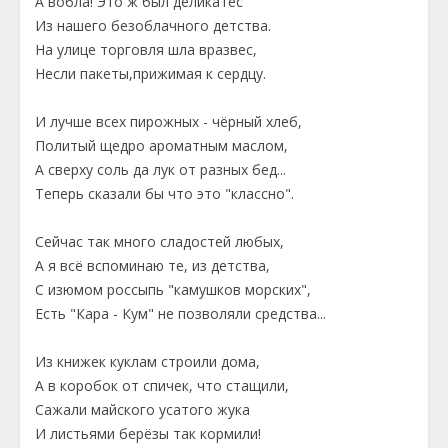
А вобла! Это ж был деликатес
Из нашего безоблачного детства.
На улице торговля шла вразвес,
Несли пакеты,прижимая к сердцу.
И лучше всех пирожных - чёрный хлеб,
Политый щедро ароматным маслом,
А сверху соль да лук от разных бед...
Теперь сказали бы что это "классно".
Сейчас так много сладостей любых,
А я всё вспоминаю те, из детства,
С изюмом россыпь "камушков морских",
Есть "Кара - Кум" не позволяли средства...
Из книжек куклам строили дома,
А в коробок от спичек, что стащили,
Сажали майского усатого жука
И листьями берёзы так кормили!