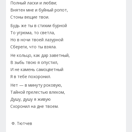
Полный ласки и любви;
Внятен мне и буйный ропот,
Стоны вещие твои.
Будь же ты в стихии бурной
То угрюма, то светла,
Но в ночи твоей лазурной
Сбереги, что ты взяла.
Не кольцо, как дар заветный,
В зыбь твою я опустил,
И не камень самоцветный
Я в тебе похоронил.
Нет — в минуту роковую,
Тайной прелестью влеком,
Душу, душу я живую
Схоронил на дне твоем.
Ф. Тютчев