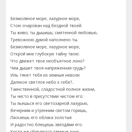
Безмолвное море, лазурное море,
Стою очарован над бездной твоей.
Ты живо; ты дышишь; смятенной любовью,
Тревожною думой наполнено ты.
Безмолвное море, лазурное море,
Открой мне глубокую тайну твою:
Что движет твое необъятное лоно?
Чем дышит твоя напряженная грудь?
Иль тянет тебя из земныя неволи
Далекое светлое небо к себе?..
Таинственной, сладостной полное жизни,
Ты чисто в присутствии чистом его:
Ты льешься его светозарной лазурью,
Вечерним и утренним светом горишь,
Ласкаешь его облака золотые
И радостно блещешь звезда́ми его.
Когда же сбираются темные тучи,