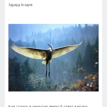
Эдуард Асадов
.
Я не стучусь в закрытую дверь! В ответ я молча